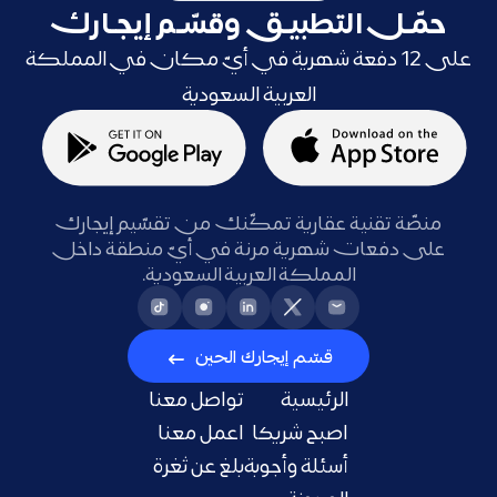
حمّـل التطبيـق وقسّـم إيجـارك
على 12 دفعة شهرية في أيّ مكان في المملكة
العربية السعودية
منصّة تقنية عقارية تمكّنك من تقسّيم إيجارك
على دفعات شهرية مرنة في أيّ منطقة داخل
المملكة العربية السعودية.
قسّم إيجارك الحين
الرئيسية
تواصل معنا
اصبح شريكا
اعمل معنا
أسئلة وأجوبة
بلغ عن ثغرة
المدونة