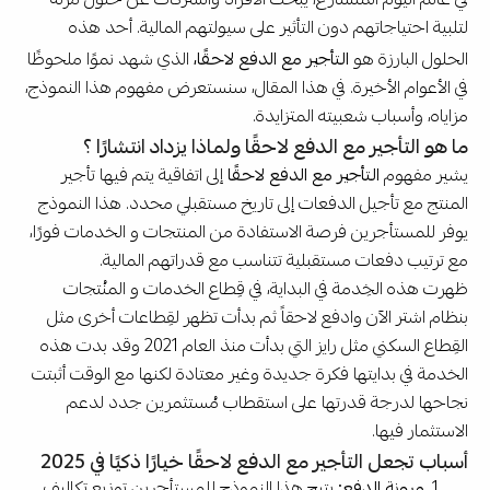
في عالم اليوم المتسارع، يبحث الأفراد والشركات عن حلول مرنة
لتلبية احتياجاتهم دون التأثير على سيولتهم المالية. أحد هذه
الحلول البارزة هو
التأجير مع الدفع لاحقًا،
الذي شهد نموًا ملحوظًا
في الأعوام الأخيرة. في هذا المقال، سنستعرض مفهوم هذا النموذج،
مزاياه، وأسباب شعبيته المتزايدة.
ما هو التأجير مع الدفع لاحقًا ولماذا يزداد انتشارًا ؟
يشير مفهوم
التأجير مع الدفع لاحقًا
إلى اتفاقية يتم فيها تأجير
المنتج مع تأجيل الدفعات إلى تاريخ مستقبلي محدد. هذا النموذج
يوفر للمستأجرين فرصة الاستفادة من المنتجات و الخدمات فورًا،
مع ترتيب دفعات مستقبلية تتناسب مع قدراتهم المالية.
ظهرت هذه الخِدمة في البداية، في قِطاع الخدمات و المنُتجات
بنظام اشتر الآن وادفع لاحقاً ثم بدأت تظهر لقِطاعات أخرى مثل
القِطاع السكني مثل رايز التي بدأت منذ العام 2021 وقد بدت هذه
الخدمة في بدايتها فكرة جديدة وغير معتادة لكنها مع الوقت أثبتت
نجاحها لدرجة قدرتها على استقطاب مُستثمرين جدد لدعم
الاستثمار فيها.
أسباب تجعل التأجير مع الدفع لاحقًا خيارًا ذكيًا في 2025
مرونة الدفع:
يتيح هذا النموذج للمستأجرين توزيع تكاليف