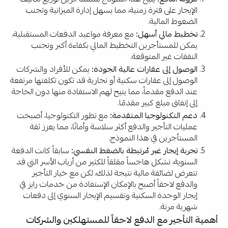
الإيجار على فترة زمنية، مما يسهل إدارة الميزانية وتجنب
الضغوط المالية.
تخطيط مالي أسهل:
مع معرفة مواعيد الدفعات المستقبلية،
يمكن للمستأجرين التخطيط المالي بكفاءة أكبر وتجنب
النفقات غير المتوقعة.
الوصول إلى عقارات عالية الجودة:
يمكن للأفراد والشركات
الوصول إلى عقارات سكنية أو تجارية قد تكون تكلفتها مرتفعة
عند الدفع مقدماً، مما يتيح لهم الاستفادة منها دون الحاجة
إلى إنفاق مبلغ كبير مقدمًا.
دعم التكنولوجيا المتقدمة:
مع تطور التكنولوجيا، أصبحت
عمليات التأجير والدفع أكثر سلاسة وأمانًا، مما يعزز ثقة
المستأجرين في هذا النموذج.
تجربة إيجار غير مُرتبطة بالضغط النفسي:
سابقاً كانت الدفعة
السنوية، تشكل هاجساً مقلقاً للكثير من أرباب الأسر التي قد
تتعرض لضائقة مالية نتيجة لذلك، لكن مع خيار التأجير
والدفع لاحقاً أصبح بالإمكان الإستفادة من خدمات رايز في
إيجار الوحدة السكنية وتقسيم الإيجار السنوي إلى دفعات
شهرية مرنة.
أهمية التأجير مع الدفع لاحقاً للمستهلكين والشركات