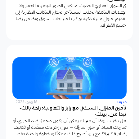
في السوق العقاري الحديث، ماتكفي الصور الجميلة للعقار ولا
الإعلانات المكثفة لجذب المستأجر. تحتاج المكاتب العقارية إلى
تقديم حلول مالية ذكية تواكب احتياجات السوق وتضمن رضا
جميع الأطراف.
مدونة
16 يونيو، 2025
تأمين المنزل السكني مع رايز والتعاونية: راحة بالك
تبدأ من بيتك
هل تخيّلت يومًا أن منزلك يمكن أن يكون محميًا ضد الحريق، أو
تسربات المياه، أو حتى السرقة — دون إجراءات معقّدة أو تكاليف
إضافية كبيرة؟ مع رايز، أصبح ذلك ممكنًا وبخطوة واحدة فقط.