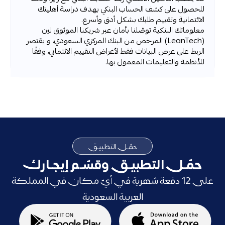
للحصول على كشف الحساب البنكي بهدف دراسة أهليتك
الائتمانية وتقييم طلبك بشكل أدق وأسرع.
معلوماتك البنكية توصّلنا بأمان عبر شريكنا الموثوق لين
(LeanTech) المرخص من البنك المركزي السعودي، و يقتصر
الربط على عرض البيانات فقط لأغراض التقييم الائتماني، وفقًا
للأنظمة والتعليمات المعمول بها.
حمّـل التطبيـق
حمّـل التطبيـق وقسّـم إيجـارك
على 12 دفعة شهرية في أيّ مكان في المملكة
العربية السعودية