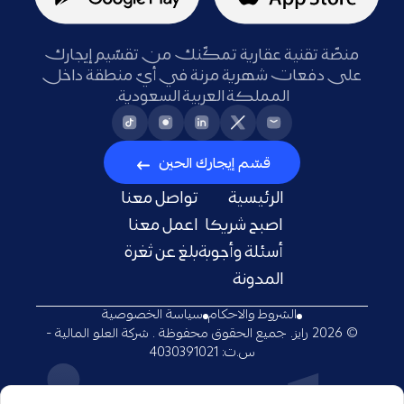
منصّة تقنية عقارية تمكّنك من تقسّيم إيجارك
على دفعات شهرية مرنة في أيّ منطقة داخل
المملكة العربية السعودية.
قسّم إيجارك الحين
الرئيسية
تواصل معنا
اصبح شريكا
اعمل معنا
أسئلة وأجوبة
بلغ عن ثغرة
المدونة
الشروط والاحكام
سياسة الخصوصية
© 2026 رايز. جميع الحقوق محفوظة . شركة العلو المالية -
س.ت: 4030391021