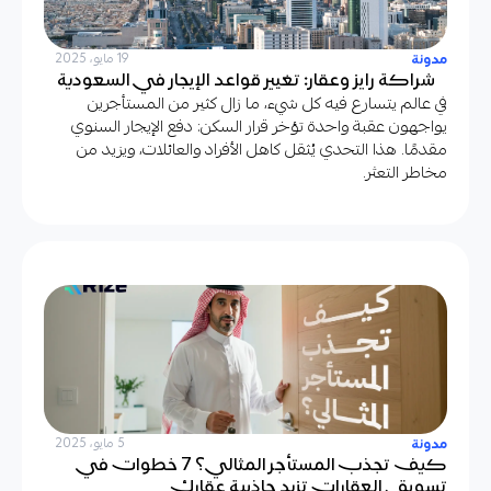
مدونة
19 مايو، 2025
شراكة رايز وعقار: تغيير قواعد الإيجار في السعودية
في عالم يتسارع فيه كل شيء، ما زال كثير من المستأجرين
يواجهون عقبة واحدة تؤخر قرار السكن: دفع الإيجار السنوي
مقدمًا. هذا التحدي يُثقل كاهل الأفراد والعائلات، ويزيد من
مخاطر التعثر.
مدونة
5 مايو، 2025
كيف تجذب المستأجر المثالي؟ 7 خطوات في
تسويق العقارات تزيد جاذبية عقارك