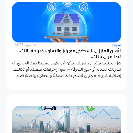
مدونة
16 يونيو، 2025
تأمين المنزل السكني مع رايز والتعاونية: راحة بالك
تبدأ من بيتك
هل تخيّلت يومًا أن منزلك يمكن أن يكون محميًا ضد الحريق، أو
تسربات المياه، أو حتى السرقة — دون إجراءات معقّدة أو تكاليف
إضافية كبيرة؟ مع رايز، أصبح ذلك ممكنًا وبخطوة واحدة فقط.