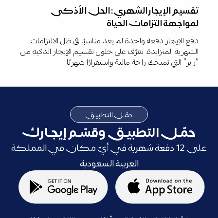
تقسيم الإيجار الشهري: الحل الأذكى
لمواجهة التزامات الحياة
دفع الإيجار دفعة واحدة لم يعد مناسبًا في ظل الالتزامات
الشهرية المتزايدة. تعرّف على حلول تقسيم الإيجار الذكية من
“رايز” التي تمنحك راحة مالية واستقرارًا شهريًا.
حمّـل التطبيـق
حمّـل التطبيـق وقسّـم إيجـارك
على 12 دفعة شهرية في أيّ مكان في المملكة
العربية السعودية