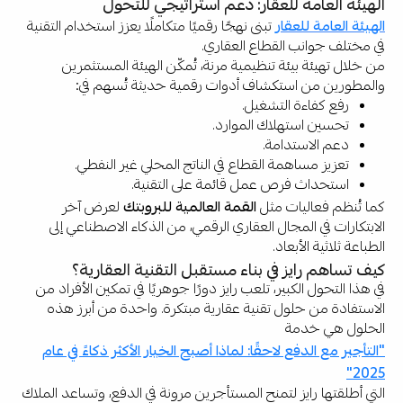
الهيئة العامة للعقار: دعم استراتيجي للتحول
الهيئة العامة للعقار
تبنى نهجًا رقميًا متكاملًا يعزز استخدام التقنية
في مختلف جوانب القطاع العقاري.
من خلال تهيئة بيئة تنظيمية مرنة، تُمكّن الهيئة المستثمرين
والمطورين من استكشاف أدوات رقمية حديثة تُسهم في:
رفع كفاءة التشغيل.
تحسين استهلاك الموارد.
دعم الاستدامة.
تعزيز مساهمة القطاع في الناتج المحلي غير النفطي.
استحداث فرص عمل قائمة على التقنية.
كما تُنظم فعاليات مثل
القمة العالمية للبروبتك
لعرض آخر
الابتكارات في المجال العقاري الرقمي، من الذكاء الاصطناعي إلى
الطباعة ثلاثية الأبعاد.
كيف تساهم رايز في بناء مستقبل التقنية العقارية؟
في هذا التحول الكبير، تلعب رايز دورًا جوهريًا في تمكين الأفراد من
الاستفادة من حلول تقنية عقارية مبتكرة. واحدة من أبرز هذه
الحلول هي خدمة
"التأجير مع الدفع لاحقًا: لماذا أصبح الخيار الأكثر ذكاءً في عام
2025"
التي أطلقتها رايز لتمنح المستأجرين مرونة في الدفع، وتساعد الملاك