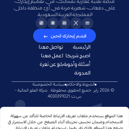
منصّة تقنية عقارية تمكّنك من تقسّيم إيجارك
على دفعات شهرية مرنة في أيّ منطقة داخل
المملكة العربية السعودية.
قسّم إيجارك الحين
الرئيسية
تواصل معنا
اصبح شريكا
اعمل معنا
أسئلة وأجوبة
بلغ عن ثغرة
المدونة
الشروط والاحكام
سياسة الخصوصية
© 2026 رايز. جميع الحقوق محفوظة . شركة العلو المالية -
س.ت: 4030391021
هذا الموقع يستخدم ملفات تعريف الارتباط الخاصة للتأكد من سهولة
الاستخدام وضمان تحسين تجربتك أثناء التصفح. من خلال الاستمرار في
تصفح هذا الموقع، فإنك تقر بقبول استخدام ملفات تعريف الارتباط.